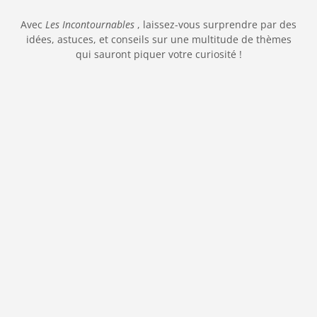
Avec
Les Incontournables
, laissez-vous surprendre par des
idées, astuces, et conseils sur une multitude de thèmes
qui sauront piquer votre curiosité !
Découvrez la large sélection de
bières Heineken disponibles en ligne
La célèbre marque néerlandaise Heineken propose
aux amateurs de bière une expérience de
dégustation unique.